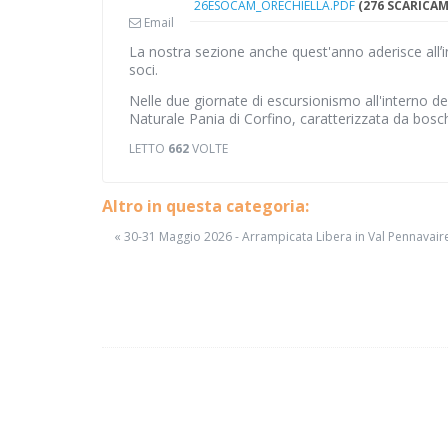
26ESOCAM_ORECHIELLA.PDF
(276 SCARICAM
Email
La nostra sezione anche quest'anno aderisce allʼi
soci.
Nelle due giornate di escursionismo all'interno 
Naturale Pania di Corfino, caratterizzata da bosch
LETTO
662
VOLTE
Altro in questa categoria:
« 30-31 Maggio 2026 - Arrampicata Libera in Val Pennavair