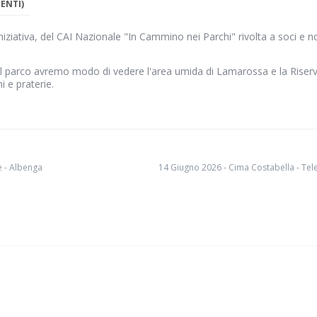
ENTI)
niziativa, del CAI Nazionale "In Cammino nei Parchi" rivolta a soci e n
del parco avremo modo di vedere l'area umida di Lamarossa e la Riser
i e praterie.
e - Albenga
14 Giugno 2026 - Cima Costabella - Tel