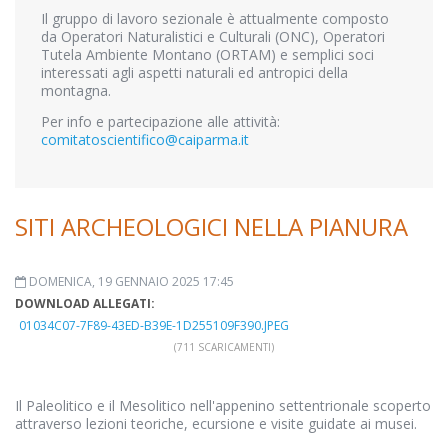
Il gruppo di lavoro sezionale è attualmente composto
da Operatori Naturalistici e Culturali (ONC), Operatori
Tutela Ambiente Montano (ORTAM) e semplici soci
interessati agli aspetti naturali ed antropici della
montagna.
Per info e partecipazione alle attività:
comitatoscientifico@caiparma.it
SITI ARCHEOLOGICI NELLA PIANURA
DOMENICA, 19 GENNAIO 2025 17:45
DOWNLOAD ALLEGATI:
01034C07-7F89-43ED-B39E-1D255109F390.JPEG
(711 SCARICAMENTI)
Il Paleolitico e il Mesolitico nell'appenino settentrionale scoperto
attraverso lezioni teoriche, ecursione e visite guidate ai musei.