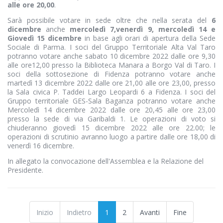
alle ore 20,00
.
Sarà possibile votare in sede oltre che nella serata del
6
dicembre
anche
mercoledì 7,venerdì 9, mercoledì 14 e
Giovedì 15 dicembre
in base agli orari di apertura della Sede
Sociale di Parma. I soci del Gruppo Territoriale Alta Val Taro
potranno votare anche sabato 10 dicembre 2022 dalle ore 9,30
alle ore12,00 presso la Biblioteca Manara a Borgo Val di Taro. I
soci della sottosezione di Fidenza potranno votare anche
martedì 13 dicembre 2022 dalle ore 21,00 alle ore 23,00, presso
la Sala civica P. Taddei Largo Leopardi 6 a Fidenza. I soci del
Gruppo territoriale GES-Sala Baganza potranno votare anche
Mercoledì 14 dicembre 2022 dalle ore 20,45 alle ore 23,00
presso la sede di via Garibaldi 1. Le operazioni di voto si
chiuderanno giovedì 15 dicembre 2022 alle ore 22.00; le
operazioni di scrutinio avranno luogo a partire dalle ore 18,00 di
venerdì 16 dicembre.
In allegato la convocazione dell'Assemblea e la Relazione del
Presidente.
Inizio
Indietro
1
2
Avanti
Fine