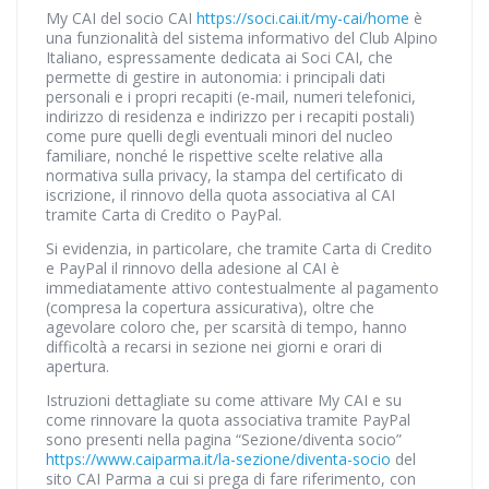
My CAI del socio CAI
https://soci.cai.it/my-cai/home
è
una funzionalità del sistema informativo del Club Alpino
Italiano, espressamente dedicata ai Soci CAI, che
permette di gestire in autonomia: i principali dati
personali e i propri recapiti (e-mail, numeri telefonici,
indirizzo di residenza e indirizzo per i recapiti postali)
come pure quelli degli eventuali minori del nucleo
familiare, nonché le rispettive scelte relative alla
normativa sulla privacy, la stampa del certificato di
iscrizione, il rinnovo della quota associativa al CAI
tramite Carta di Credito o PayPal.
Si evidenzia, in particolare, che tramite Carta di Credito
e PayPal il rinnovo della adesione al CAI è
immediatamente attivo contestualmente al pagamento
(compresa la copertura assicurativa), oltre che
agevolare coloro che, per scarsità di tempo, hanno
difficoltà a recarsi in sezione nei giorni e orari di
apertura.
Istruzioni dettagliate su come attivare My CAI e su
come rinnovare la quota associativa tramite PayPal
sono presenti nella pagina “Sezione/diventa socio”
https://www.caiparma.it/la-sezione/diventa-socio
del
sito CAI Parma a cui si prega di fare riferimento, con