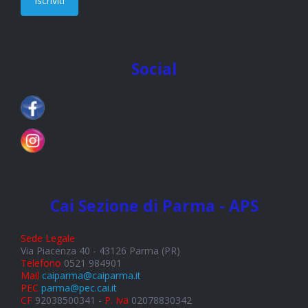
Iscriviti
Social
Cai Sezione di Parma - APS
Sede Legale
Via Piacenza 40 - 43126 Parma (PR)
Telefono
0521 984901
Mail
caiparma@caiparma.it
PEC
parma@pec.cai.it
CF
92038500341 -
P. Iva
02078830342