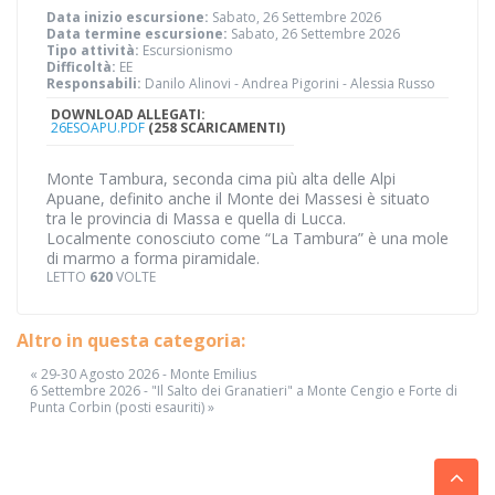
Data inizio escursione:
Sabato, 26 Settembre 2026
Data termine escursione:
Sabato, 26 Settembre 2026
Tipo attività:
Escursionismo
Difficoltà:
EE
Responsabili:
Danilo Alinovi - Andrea Pigorini - Alessia Russo
DOWNLOAD ALLEGATI:
26ESOAPU.PDF
(258 SCARICAMENTI)
Monte Tambura, seconda cima più alta delle Alpi
Apuane, definito anche il Monte dei Massesi è situato
tra le provincia di Massa e quella di Lucca.
Localmente conosciuto come “La Tambura” è una mole
di marmo a forma piramidale.
LETTO
620
VOLTE
Altro in questa categoria:
« 29-30 Agosto 2026 - Monte Emilius
6 Settembre 2026 - "Il Salto dei Granatieri" a Monte Cengio e Forte di
Punta Corbin (posti esauriti) »