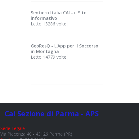
Sentiero Italia CAI - il Sito
informativo
Letto 13286 volte
GeoResQ - L'App per il Soccorso
in Montagna
Letto 14779 volte
Cai Sezione di Parma - APS
Sede Legale
Via Piacenza 40 - 43126 Parma (PR)