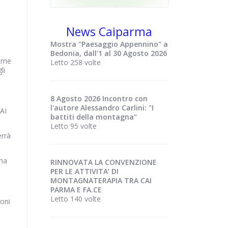
News Caiparma
n
Mostra "Paesaggio Appennino" a
Bedonia, dall'1 al 30 Agosto 2026
ome
Letto 258 volte
li
8 Agosto 2026 Incontro con
l'autore Alessandro Carlini: "I
CAI
battiti della montagna"
Letto 95 volte
errà
ana
RINNOVATA LA CONVENZIONE
PER LE ATTIVITA’ DI
MONTAGNATERAPIA TRA CAI
PARMA E FA.CE
Letto 140 volte
ioni