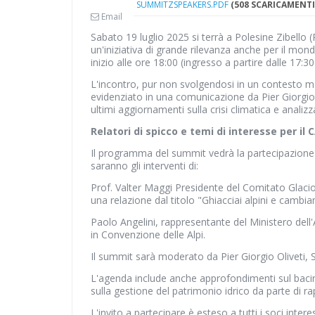
SUMMITZSPEAKERS.PDF
(508 SCARICAMENTI
Email
Sabato 19 luglio 2025 si terrà a Polesine Zibello 
un'iniziativa di grande rilevanza anche per il mond
inizio alle ore 18:00 (ingresso a partire dalle 17:30
L'incontro, pur non svolgendosi in un contesto mon
evidenziato in una comunicazione da Pier Giorgio O
ultimi aggiornamenti sulla crisi climatica e anali
Relatori di spicco e temi di interesse per il C
Il programma del summit vedrà la partecipazione 
saranno gli interventi di:
Prof.
Valter Maggi
Presidente del Comitato Glacio
una relazione dal titolo "Ghiacciai alpini e cambia
Paolo Angelini
, rappresentante del Ministero dell
in Convenzione delle Alpi
.
Il summit sarà moderato da Pier Giorgio Oliveti, 
L'agenda include anche approfondimenti sul bacino
sulla gestione del patrimonio idrico da parte di ra
L'invito a partecipare è esteso a tutti i soci inte