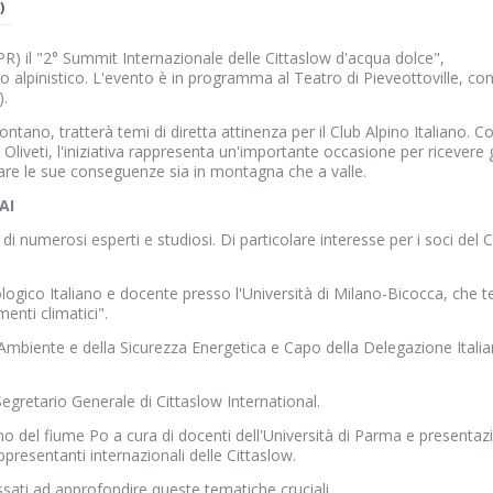
)
(PR) il "2° Summit Internazionale delle Cittaslow d'acqua dolce",
o alpinistico
.
L'evento è in programma al Teatro di Pieveottoville, co
)
.
tano, tratterà temi di diretta attinenza per il Club Alpino Italiano
.
C
liveti, l'iniziativa rappresenta un'importante occasione per ricevere g
zzare le sue conseguenze sia in montagna che a valle
.
AI
di numerosi esperti e studiosi
. Di particolare interesse per i soci del 
logico Italiano e docente presso l'Università di Milano-Bicocca, che t
menti climatici"
.
'Ambiente e della Sicurezza Energetica e Capo della Delegazione Itali
Segretario Generale di Cittaslow International
.
 del fiume Po a cura di docenti dell'Università di Parma e presentaz
ppresentanti internazionali delle Cittaslow
.
ressati ad approfondire queste tematiche cruciali
.