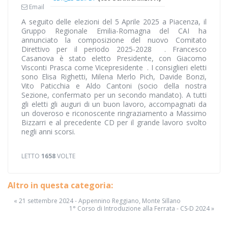
Email
A seguito delle elezioni del 5 Aprile 2025 a Piacenza, il
Gruppo Regionale Emilia-Romagna del CAI ha
annunciato la composizione del nuovo Comitato
Direttivo per il periodo 2025-2028
. Francesco
Casanova è stato eletto Presidente, con Giacomo
Visconti Prasca come Vicepresidente
. I consiglieri eletti
sono Elisa Righetti, Milena Merlo Pich, Davide Bonzi,
Vito Paticchia e Aldo Cantoni (socio della nostra
Sezione, confermato per un secondo mandato). A tutti
gli eletti gli auguri di un buon lavoro, accompagnati da
un doveroso e riconoscente ringraziamento a Massimo
Bizzarri e al precedente CD per il grande lavoro svolto
negli anni scorsi.
LETTO
1658
VOLTE
Altro in questa categoria:
« 21 settembre 2024 - Appennino Reggiano, Monte Sillano
1° Corso di Introduzione alla Ferrata - CS-D 2024 »