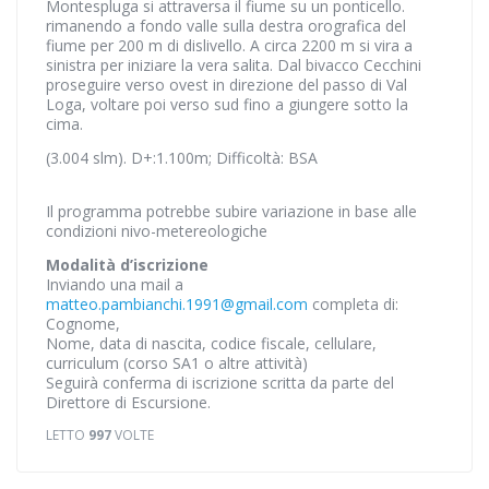
Montespluga si attraversa il fiume su un ponticello.
rimanendo a fondo valle sulla destra orografica del
fiume per 200 m di dislivello. A circa 2200 m si vira a
sinistra per iniziare la vera salita. Dal bivacco Cecchini
proseguire verso ovest in direzione del passo di Val
Loga, voltare poi verso sud fino a giungere sotto la
cima.
(3.004 slm). D+:1.100m; Difficoltà: BSA
Il programma potrebbe subire variazione in base alle
condizioni nivo-metereologiche
Modalità d’iscrizione
Inviando una mail a
matteo.pambianchi.1991@gmail.com
completa di:
Cognome,
Nome, data di nascita, codice fiscale, cellulare,
curriculum (corso SA1 o altre attività)
Seguirà conferma di iscrizione scritta da parte del
Direttore di Escursione.
LETTO
997
VOLTE