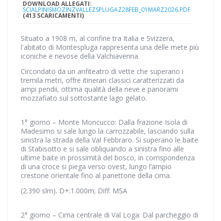
DOWNLOAD ALLEGATI:
SCIALPINISMOZINZVALLEZSPLUGAZ28FEB_01MARZ2026.PDF
(413 SCARICAMENTI)
Situato a 1908 m, al confine tra Italia e Svizzera,
l'abitato di Montespluga rappresenta una delle mete più
iconiche e nevose della Valchiavenna.
Circondato da un anfiteatro di vette che superano i
tremila metri, offre itinerari classici caratterizzati da
ampi pendii, ottima qualità della neve e panorami
mozzafiato sul sottostante lago gelato.
1° giorno – Monte Moncucco: Dalla frazione Isola di
Madesimo si sale lungo la carrozzabile, lasciando sulla
sinistra la strada della Val Febbraro. Si superano le baite
di Stabisotto e si sale obliquando a sinistra fino alle
ultime baite in prossimità del bosco, in corrispondenza
di una croce si piega verso ovest, lungo l’ampio
crestone orientale fino al panettone della cima.
(2.390 slm). D+:1.000m; Diff: MSA
2° giorno – Cima centrale di Val Loga: Dal parcheggio di