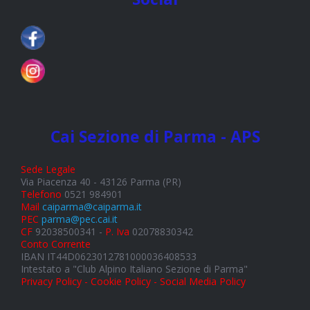
Cai Sezione di Parma - APS
Sede Legale
Via Piacenza 40 - 43126 Parma (PR)
Telefono
0521 984901
Mail
caiparma@caiparma.it
PEC
parma@pec.cai.it
CF
92038500341 -
P. Iva
02078830342
Conto Corrente
IBAN IT44D0623012781000036408533
Intestato a "Club Alpino Italiano Sezione di Parma"
Privacy Policy - Cookie Policy - Social Media Policy