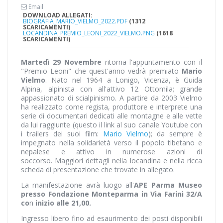
Email
DOWNLOAD ALLEGATI:
BIOGRAFIA_MARIO_VIELMO_2022.PDF
(1312
SCARICAMENTI)
LOCANDINA_PREMIO_LEONI_2022_VIELMO.PNG
(1618
SCARICAMENTI)
Martedì 29 Novembre
ritorna l'appuntamento con il
"Premio Leoni" che quest'anno vedrà premiato
Mario
Vielmo
. Nato nel 1964 a Lonigo, Vicenza, è Guida
Alpina, alpinista con all'attivo 12 Ottomila; grande
appassionato di scialpinismo. A partire da 2003 Vielmo
ha realizzato come regista, produttore e interprete una
serie di documentari dedicati alle montagne e alle vette
da lui raggiunte (questo il link al suo canale Youtube con
i trailers dei suoi film:
Mario Vielmo
); da sempre è
impegnato nella solidarietà verso il popolo tibetano e
nepalese e attivo in numerose azioni di
soccorso. Maggiori dettagli nella locandina e nella ricca
scheda di presentazione che trovate in allegato.
La manifestazione avrà luogo all'
APE Parma Museo
presso Fondazione Monteparma in Via Farini 32/A
co
n
inizio alle 21,00.
Ingresso libero fino ad esaurimento dei posti disponibili