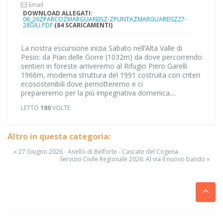
Email
DOWNLOAD ALLEGATI:
06_26ZPARCOZMARGUAREISZ-ZPUNTAZMARGUAREISZ27-
28GIU.PDF
(84 SCARICAMENTI)
La nostra escursione inizia Sabato nellʼAlta Valle di
Pesio: da Pian delle Gorre (1032m) da dove percorrendo
sentieri in foreste arriveremo al Rifugio Piero Garelli
1966m, moderna struttura del 1991 costruita con criteri
ecosostenibili dove pernotteremo e ci
prepareremo per la più impegnativa domenica....
LETTO
180
VOLTE
Altro in questa categoria:
« 27 Giugno 2026 - Anello di Belforte - Cascate del Cogena
Servizio Civile Regionale 2026: Al via il nuovo bando »