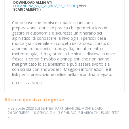
DOWNLOAD ALLEGATI:
LOCANDINA_SA_1_21_NOV_22_OK.PDF
(2511
SCARICAMENTI)
Corso base che fornisce ai partecipanti una
preparazione teorica e pratica che permetta loro di
gestire in autonomia e sicurezza un itinerario sci
alpinistico; di conoscere la nivologia, i pericoli della
montagna invernale e i concetti dell'autosoccorso; di
apprendere nozioni di topografia, orientamento e
meteorologia; di migliorare la tecnica di discesa in neve
fresca. Il corso è rivolto a principianti che non hanno
mai praticato lo scialpinismo e può essere svolto sia
con sci sia con snowboard. Maggiori informazioni e il
link per la preiscrizione online nella locandina allegata.
LETTO
5975
VOLTE
Altro in questa categoria:
« 23 aprile 2023 SUI SENTIERI PARTIGIANI DEL MONTE CAIO
24 DICEMBRE - 10 GENNAIO e 13 GENNAIO (S.ILARIO) CHIUSURA SEDE
»