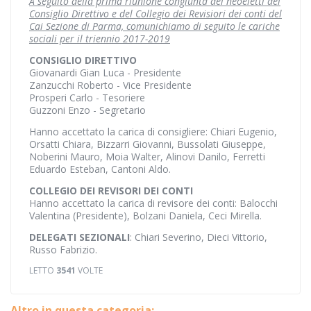
A seguito della prima riunione congiunta dei neoeletti del
Consiglio Direttivo e del Collegio dei Revisiori dei conti del
Cai Sezione di Parma, comunichiamo di seguito le cariche
sociali per il triennio 2017-2019
CONSIGLIO DIRETTIVO
Giovanardi Gian Luca - Presidente
Zanzucchi Roberto - Vice Presidente
Prosperi Carlo - Tesoriere
Guzzoni Enzo - Segretario
Hanno accettato la carica di consigliere: Chiari Eugenio,
Orsatti Chiara, Bizzarri Giovanni, Bussolati Giuseppe,
Noberini Mauro, Moia Walter, Alinovi Danilo, Ferretti
Eduardo Esteban, Cantoni Aldo.
COLLEGIO DEI REVISORI DEI CONTI
Hanno accettato la carica di revisore dei conti: Balocchi
Valentina (Presidente), Bolzani Daniela, Ceci Mirella.
DELEGATI SEZIONALI
: Chiari Severino, Dieci Vittorio,
Russo Fabrizio.
LETTO
3541
VOLTE
Altro in questa categoria: