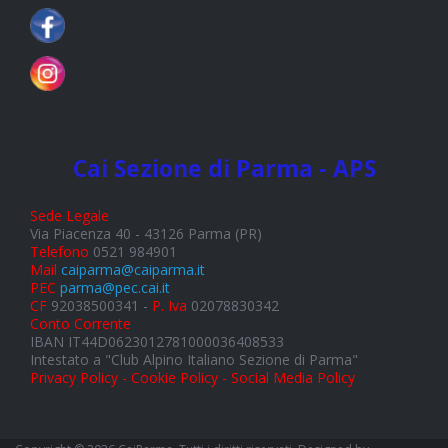
Cai Sezione di Parma - APS
Sede Legale
Via Piacenza 40 - 43126 Parma (PR)
Telefono
0521 984901
Mail
caiparma@caiparma.it
PEC
parma@pec.cai.it
CF
92038500341 -
P. Iva
02078830342
Conto Corrente
IBAN IT44D0623012781000036408533
Intestato a "Club Alpino Italiano Sezione di Parma"
Privacy Policy - Cookie Policy - Social Media Policy