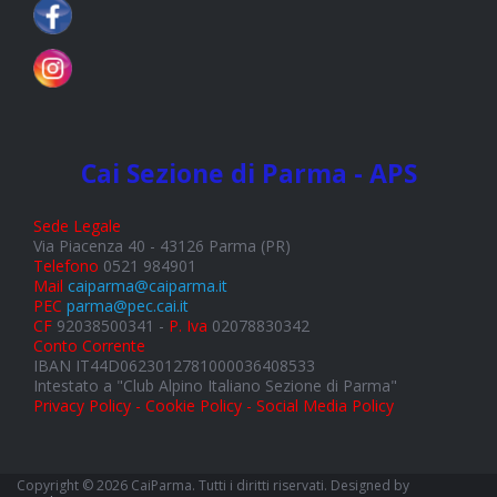
Cai Sezione di Parma - APS
Sede Legale
Via Piacenza 40 - 43126 Parma (PR)
Telefono
0521 984901
Mail
caiparma@caiparma.it
PEC
parma@pec.cai.it
CF
92038500341 -
P. Iva
02078830342
Conto Corrente
IBAN IT44D0623012781000036408533
Intestato a "Club Alpino Italiano Sezione di Parma"
Privacy Policy - Cookie Policy - Social Media Policy
Copyright © 2026 CaiParma. Tutti i diritti riservati. Designed by