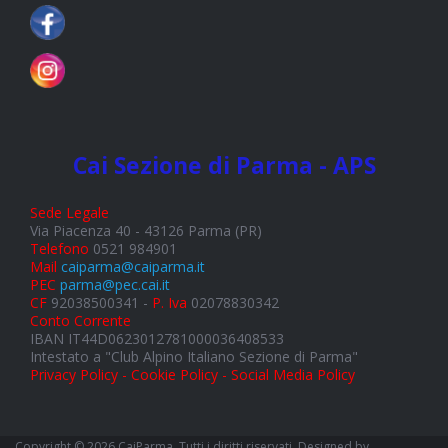
Cai Sezione di Parma - APS
Sede Legale
Via Piacenza 40 - 43126 Parma (PR)
Telefono
0521 984901
Mail
caiparma@caiparma.it
PEC
parma@pec.cai.it
CF
92038500341 -
P. Iva
02078830342
Conto Corrente
IBAN IT44D0623012781000036408533
Intestato a "Club Alpino Italiano Sezione di Parma"
Privacy Policy - Cookie Policy - Social Media Policy
Copyright © 2026 CaiParma. Tutti i diritti riservati. Designed by