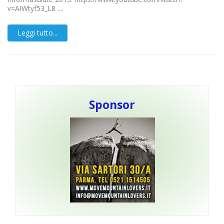
v=AIWtyf53_L8 ....
Leggi tutto...
Sponsor